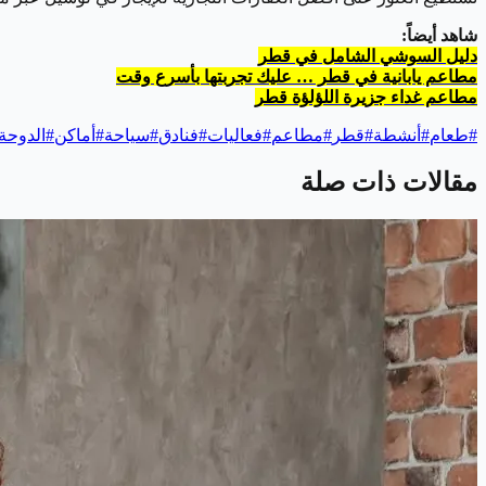
شاهد أيضاً:
دليل السوشي الشامل في قطر
مطاعم يابانية في قطر … عليك تجربتها بأسرع وقت
مطاعم غداء جزيرة اللؤلؤة قطر
#
طعام
#
أنشطة
#
قطر
#
مطاعم
#
فعاليات
#
فنادق
#
سياحة
#
أماكن
#
الدوحة
مقالات ذات صلة