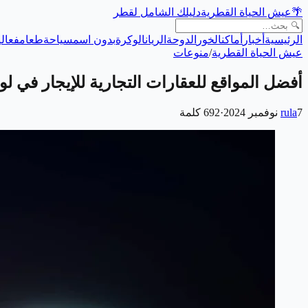
🌴
عيش الحياة القطرية
دليلك الشامل لقطر
الرئيسية
أخبار
أماكن
الخور
الدوحة
الريان
الوكرة
بدون اسم
سياحة
طعام
فعالي
عيش الحياة القطرية
/
منوعات
أفضل المواقع للعقارات التجارية للإيجار في ل
7 نوفمبر 2024
rula
·
692
كلمة