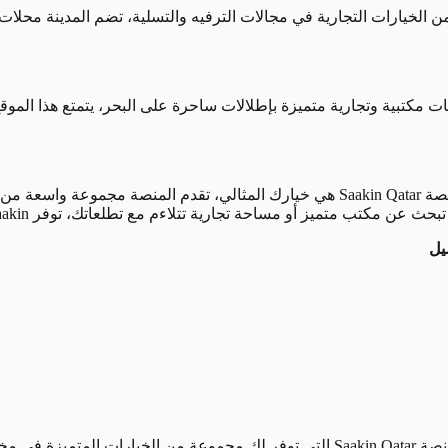
الخيارات التجارية في مجالات الترفيه والتسلية، تضم المدينة محلات تج
حات مكتبية وتجارية متميزة بإطلالات ساحرة على البحر، يتمتع هذا ال
إذا كنت تبحث عن أفضل العقارات التجارية للإيجار في لوسيل، فإن منصة Saakin Qatar هي خي
 تجارية تتلاءم مع تطلعاتك، توفر Saakin جميع الخيارات التي تتناسب مع متطلبات عملك.
يل
 المدينة.