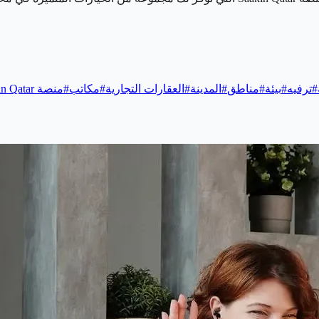
#
ترفيه
#
بيئة
#
مناطق
#
المدينة
#
العقارات التجارية
#
مكاتب
#
منصة Saakin Qatar