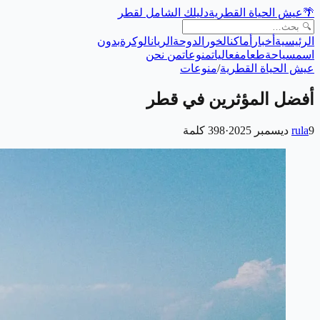
🌴
عيش الحياة القطرية
دليلك الشامل لقطر
الرئيسية
أخبار
أماكن
الخور
الدوحة
الريان
الوكرة
بدون
اسم
سياحة
طعام
فعاليات
منوعات
من نحن
عيش الحياة القطرية
/
منوعات
أفضل المؤثرين في قطر
9 ديسمبر 2025
rula
·
398
كلمة