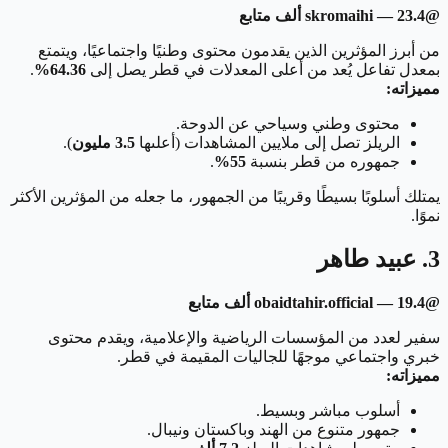
@skromaihi — 23.4 ألف متابع
من أبرز المؤثرين الذين يقدمون محتوى وطنيًا واجتماعيًا، ويتمتع
بمعدل تفاعل يُعد من أعلى المعدلات في قطر يصل إلى
64.36%
.
مميزاته:
محتوى وطني وسياحي عن الدوحة.
الريلز تصل إلى ملايين المشاهدات (أعلىها
3.5 مليون
).
جمهوره من قطر بنسبة
55%
.
يمتلك أسلوبًا بسيطًا وقريبًا من الجمهور، ما جعله من المؤثرين الأكثر
نموًا.
3. عبيد طاهر
@obaidtahir.official — 19.4 ألف متابع
سفير لعدد من المؤسسات الرياضية والإعلامية، ويقدم محتوى
خبري واجتماعي موجهًا للجاليات المقيمة في قطر.
مميزاته:
أسلوب مباشر وبسيط.
جمهور متنوع من الهند وباكستان ونيبال.