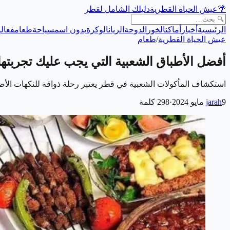
🌴
عيش الحياة القطرية
دليلك الشامل لقطر
الرئيسية
أخبار
أماكن
الخور
الدوحة
الريان
الوكرة
بدون اسم
سياحة
طعام
فعالي
عيش الحياة القطرية
/
طعام
أفضل الأطباق الشعبية التي يجب عليك تجربته
استكشاف المأكولات الشعبية في قطر يعتبر رحلة ذواقة للنكهات الأصيلة 
9 مايو 2024
jarah
·
298
كلمة