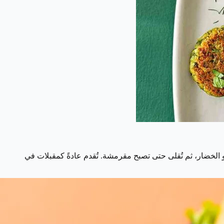
لخضار، ثم تُقلى حتى تصبح مقرمشة. تُقدم عادةً كمقبلات في