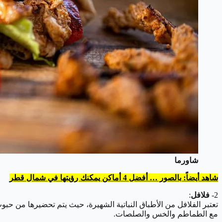
شاورما
شاهد أيضاً: بالصور … أفضل 4 أماكن يمكنك رؤيتها في شمال قطر
2-
فلافل
:
تعتبر الفلافل من الأطباق النباتية الشهيرة، حيث يتم تحضيرها من حبو
مع الطماطم والخس والصلصات.