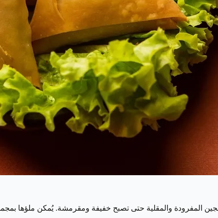
عجين المفرودة والمقلية حتى تصبح خفيفة ومقرمشة. يُمكن ملؤها بمجمو