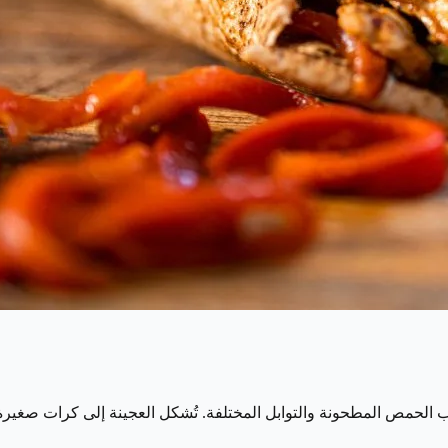
ب الحمص المطحونة والتوابل المختلفة. تُشكل العجينة إلى كرات صغيرة ث