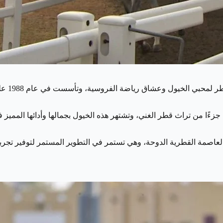
تعتبر م
يول جزءًا من تراث قطر الغني، وتشتهر هذه الخيول بجمالها وأدائها الم
 على مساحة واسعة تبلغ حوالي 580 فدانًا شمال العاصمة القطرية الدوحة، وهي تستمر في التطوير