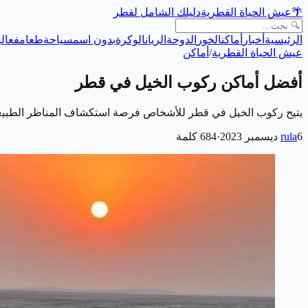
🌴
عيش الحياة القطرية
دليلك الشامل لقطر
الرئيسية
أخبار
أماكن
الخور
الدوحة
الريان
الوكرة
بدون اسم
سياحة
طعام
فعالي
عيش الحياة القطرية
/
أماكن
أفضل أماكن ركوب الخيل في قطر
يتيح ركوب الخيل في قطر للأشخاص فرصة استكشاف المناظر الطبيعية 
6 ديسمبر 2023
rula
·
684
كلمة