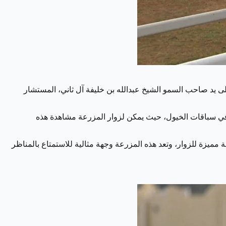
زرعة أم قرن لتربية الخيول واحدة من الوجهات المميزة في قطر لمحبي الخيول وعشاق رياضة الفروسية، وتأسست في عام 1988 على يد صاحب السمو الشيخ عبدالله بن خليفة آل ثاني، المستشار
ميز في سباقات الخيول، حيث يمكن لزوار المزرعة مشاهدة هذه
 المستمر لتوفير تجربة مميزة للزوار، وتعد هذه المزرعة وجهة مثالية للاستمتاع بالمناظر