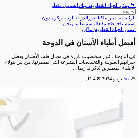
🌴
عيش الحياة القطرية
دليلك الشامل لقطر
الرئيسية
أخبار
أماكن
الخور
الدوحة
الريان
الوكرة
بدون
اسم
سياحة
طعام
فعاليات
منوعات
من نحن
عيش الحياة القطرية
/
أماكن
أفضل أطباء الأسنان في الدوحة
في الدوحة ، تبرز شخصيات بارزة في مجال طب الأسنان بفضل
خبراتهم الطويلة والتخصصات المتنوعة التي يقدمونها. من بين هؤلاء
الأطباء المتميزين يُذكر د. ريما…
25 يونيو 2024
rula
·
489
كلمة