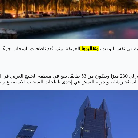
حيوية في نفس الوقت،
وتقاليدها
العريقة. بينما تُعد ناطحات السحاب جزءًا 
بدأ بناء هذا البرج في عام 2012 وتم الانتهاء منه في 2016. يصل ارتفاعه إلى 30
 شقة وتجربة العيش في إحدى ناطحات السحاب للاستمتاع بإطلالة بانورامية 360 در