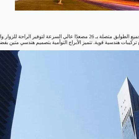
تقع ناطحة السحاب النخيل بارتفاع 244.4 مترًا، وتتكون من 58 طابقًا. جميع الطوابق م
كيبات هندسية قوية. تتميز الأبراج التوأمية بتصميم هندسي متين بفضل 