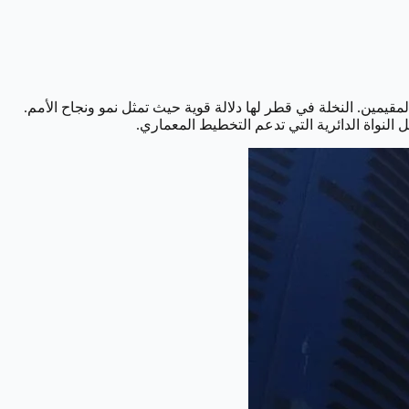
تصلة بـ 26 مصعدًا عالي السرعة لتوفير الراحة للزوار والمقيمين. النخلة في قطر لها دلالة قوية حيث تمثل نمو ونجاح الأمم.
النواة الدائرية التي تدعم التخطيط المعماري.