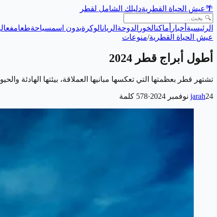
🌴
عيش الحياة القطرية
دليلك الشامل لقطر
الرئيسية
أخبار
أماكن
الخور
الدوحة
الريان
الوكرة
بدون اسم
سياحة
طعام
فعالي
عيش الحياة القطرية
/
منوعات
أطول أبراج قطر 2024
تشتهر قطر بعظمتها التي تعكسها مبانيها العملاقة، بيئتها الهادئة والح
24 نوفمبر 2024
jarah
·
578
كلمة