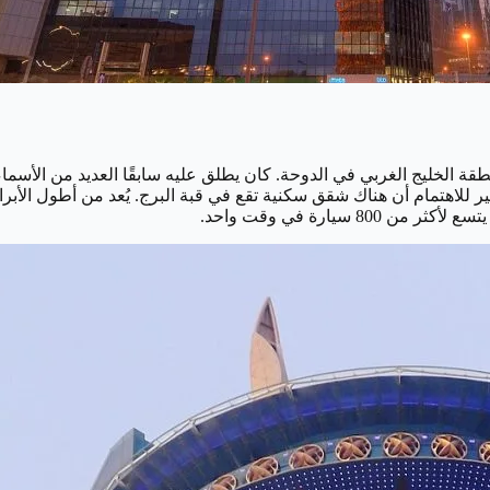
لى 232 مترًا ويتكون من 44 طابقًا. يقع في منطقة الخليج الغربي في الدوحة. كان يطلق عليه ساب
يارة في وقت واحد.