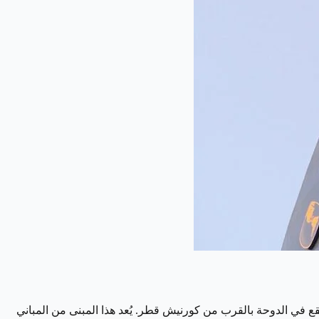
 قطر بارتفاع 241 مترًا ويتكون من 51 طابقًا. يضم أكثر من 25 مصعدًا عالي السرعة. يقع في الدوحة بالقرب من كورنيش قطر. يُعد هذا المبنى من المباني