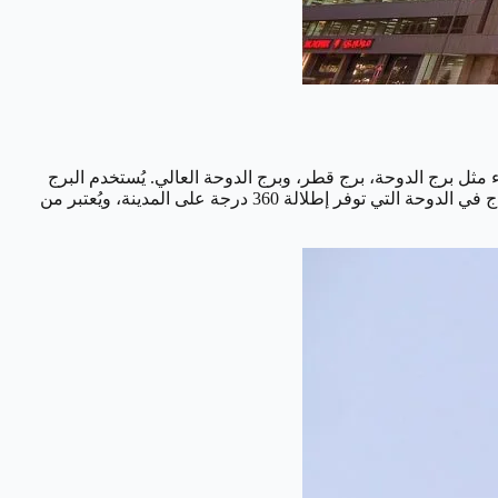
قًا العديد من الأسماء مثل برج الدوحة، برج قطر، وبرج الدوحة العالي. يُستخدم البرج
لأغراض متعددة ويقدم مكاتب، مطاعم، وشقق سكنية فاخرة. من المثير للاهتمام أن هناك شقق سكنية تقع في قبة البرج. يُعد من أطول الأبراج في الدوحة التي توفر إطلالة 360 درجة على المدينة، ويُعتبر من