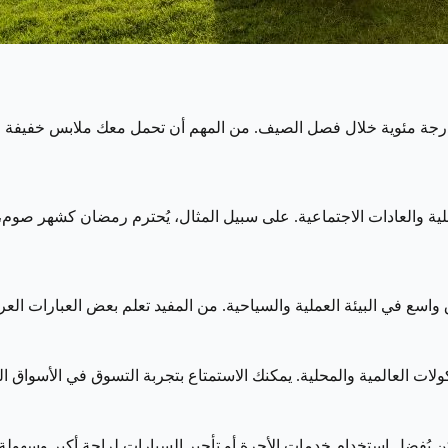
 تشهد مناخاً حاراً جافاً طوال العام، مع درجات حرارة تتجاوز ٤٠ درجة مئوية خلال فصل الصيف. من 
محلية والعادات الاجتماعية. على سبيل المثال، يُحترم رمضان كشهر صوم
واسع في البيئة العملية والسياحية. من المفيد تعلم بعض العبارات العر
 العالمية والمحلية. يمكنك الاستمتاع بتجربة التسوق في الأسواق التقل
ن يُفضل استخدام خدمات الأجرة أو تأجير السيارات لراحة أكبر وسهولة 