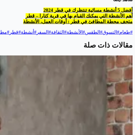
أفضل 5 أنشطة مسائية تنتظرك في قطر 2024
أهم الأنشطة التي يمكنك القيام بها في قرية كتارا – قطر
متحف محطة المطافئ في قطر : أوقات العمل، الأنشطة
#
طعام
#
التسوق
#
الطقس
#
الأنشطة
#
الثقافة
#
السفر
#
أنشطة
#
قطر
#
مطا
مقالات ذات صلة