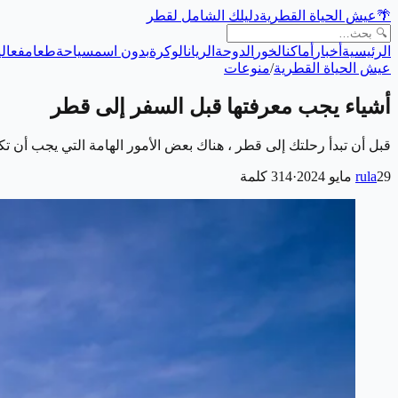
🌴
عيش الحياة القطرية
دليلك الشامل لقطر
الرئيسية
أخبار
أماكن
الخور
الدوحة
الريان
الوكرة
بدون اسم
سياحة
طعام
فعالي
عيش الحياة القطرية
/
منوعات
أشياء يجب معرفتها قبل السفر إلى قطر
قبل أن تبدأ رحلتك إلى قطر ، هناك بعض الأمور الهامة التي يجب أن 
29 مايو 2024
rula
·
314
كلمة