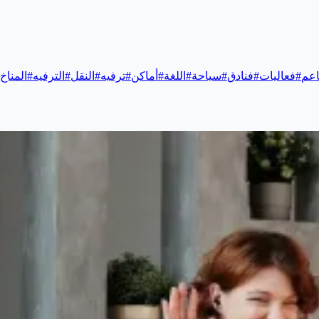
عم
#
فعاليات
#
فنادق
#
سياحة
#
اللغة
#
أماكن
#
ترفيه
#
النقل
#
الترفيه
#
المناخ