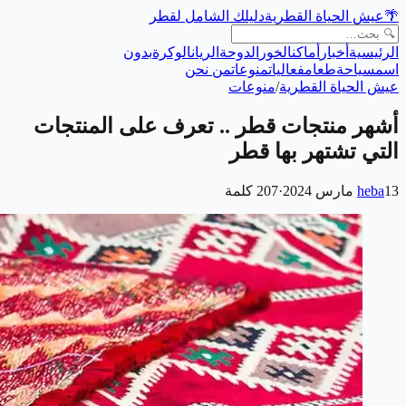
🌴
عيش الحياة القطرية
دليلك الشامل لقطر
الرئيسية
أخبار
أماكن
الخور
الدوحة
الريان
الوكرة
بدون
اسم
سياحة
طعام
فعاليات
منوعات
من نحن
عيش الحياة القطرية
/
منوعات
أشهر منتجات قطر .. تعرف على المنتجات
التي تشتهر بها قطر
13 مارس 2024
heba
·
207
كلمة