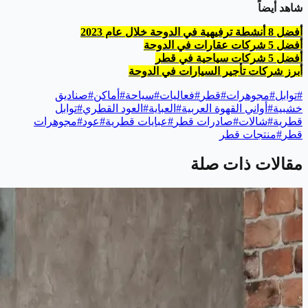
شاهد أيضاً
أفضل 8 أنشطة ترفيهية في الدوحة خلال عام 2023
أفضل 5 شركات عقارات في الدوحة
أفضل 5 شركات سياحية في قطر
أبرز شركات تأجير السيارات في الدوحة
#
توابل
#
مجوهرات
#
قطر
#
فعاليات
#
سياحة
#
أماكن
#
صناديق
خشبية
#
أواني القهوة العربية
#
العباية
#
العود القطري
#
توابل
قطرية
#
شالات
#
صادرات قطر
#
عبايات قطرية
#
عود
#
مجوهرات
قطر
#
منتجات قطر
مقالات ذات صلة