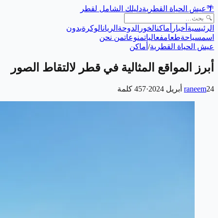
🌴
عيش الحياة القطرية
دليلك الشامل لقطر
الرئيسية
أخبار
أماكن
الخور
الدوحة
الريان
الوكرة
بدون
اسم
سياحة
طعام
فعاليات
منوعات
من نحن
عيش الحياة القطرية
/
أماكن
أبرز المواقع المثالية في قطر لالتقاط الصور
24 أبريل 2024
raneem
·
457
كلمة