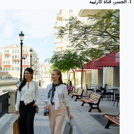
1- الجسر، قناة كارتييه