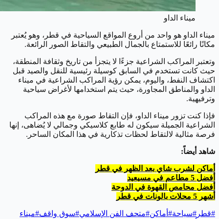
ميناء الداو
ميناء الداو هو واحد من أروع المواقع السياحية في قطر، وهو يُعتبر
مكانًا رائعًا للاستمتاع بالجمال الطبيعي والتقاط الصور الرائعة.
وتعتبر المراكب الشراعية جزءًا لا يتجزأ من تاريخ وثقافة المنطقة،
حيث كانت تستخدم في السابق كوسيلة رئيسية للنقل والصيد قبل
اكتشاف النفط، واليوم، يمكن رؤية المراكب الشراعية في ميناء
الداو والمناطق المجاورة، حيث يتم استخدامها لأغراض سياحية
وترفيهية.
فإذا كنت تزور ميناء الداو، فإن التقاط صورة مع هذه المراكب
الشراعية الجميلة سيكون له طابع كلاسيكي وجمالي لا يُضاهى، إنها
فرصة مثالية لالتقاط لحظات تذكارية في هذا المكان الساحر.
شاهد أيضاً:
أماكن لشرب شاي بعد الظهر في قطر
أفضل 5 مطاعم في مسيعيد
أفضل محامص القهوة في الدوحة
أشهر 5 محلات بالونات في قطر
#
قطر
#
سياحة
#
أماكن
#
متحف الفن الإسلامي
#
سوق واقف
#
ميناء