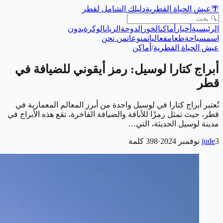
🌴
عيش الحياة القطرية
دليلك الشامل لقطر
الرئيسية
أخبار
أماكن
الخور
الدوحة
الريان
الوكرة
بدون
اسم
سياحة
طعام
فعاليات
منوعات
من نحن
عيش الحياة القطرية
/
أماكن
أبراج كتارا لوسيل: رمز أيقوني للضيافة في
قطر
تُعتبر أبراج كتارا في لوسيل واحدة من أبرز المعالم المعمارية في
قطر، حيث تمثل رمزًا للأناقة والضيافة الفاخرة، تقع هذه الأبراج في
مدينة لوسيل الحديثة، التي…
3 نوفمبر 2024
jude
·
398
كلمة