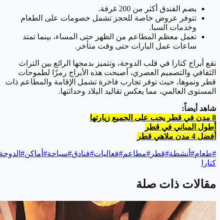
يضم الفندق أكثر من 200 غرفة.
تتوفر عروض خاصة للحجز تشمل خصومات على الطعام
وخدمات السبا.
تعمل معظم المطاعم من الظهر حتى المساء، بينما تمتد
ساعات عمل البارات حتى وقت متأخر.
تقع أبراج كتارا في قلب الدوحة، وتتميز بدمجها الرائع بين التراث
الثقافي والتصميم العصري، أصبحت هذه الأبراج رمزًا لطموحات
قطر ونموها، حيث توفر تجارب فاخرة تشمل الإقامة والمطاعم ذات
المستوى العالمي، مما يعكس تقاليد البلاد وحداثتها.
شاهد أيضاً:
8 مدن في قطر يجب على الجميع زيارتها
أطول المباني في قطر
أفضل 4 مدن ملاهي قطر
#
طعام
#
أنشطة
#
قطر
#
مطاعم
#
فعاليات
#
فنادق
#
سياحة
#
أماكن
#
الدوحة
كتارا
مقالات ذات صلة